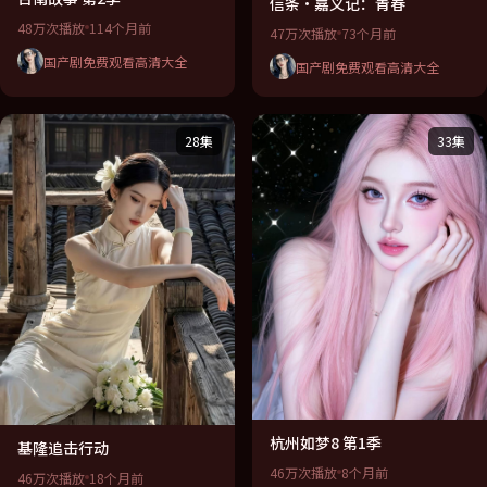
信条·嘉义记：青春
48万次播放
114个月前
47万次播放
73个月前
国产剧免费观看高清大全
国产剧免费观看高清大全
28集
33集
杭州如梦8 第1季
基隆追击行动
46万次播放
8个月前
46万次播放
18个月前